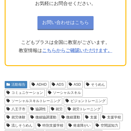
お気軽にお問合せください。
お問い合わせはこちら
こどもプラスは全国に教室がございます。
教室情報は
こちらからご確認いただけます。
活動報告
ADHD
ADS
ASD
そうめん
コミュニケーション
ソーシャルスキル
ソーシャルスキルトレーニング
ビジョントレーニング
八王子市
協調性
就労
就労トレーニング
就労体験
微細協調運動
微細運動
支援
支援学校
流しそうめん
特別支援学校
発達障がい
空間認知力