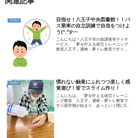
関連記事
目指せ！八王子中央図書館！！バ
活動報告
ス乗車の自立訓練で自信をつけよ
う(^.^)/~~
こんにちは！八王子市の放課後等デイサ
ービス、「夢を叶える就労トレーニング
教室八王子」通称：夢トレ教室です☆す
っかり寒くなってきましたね🥶 秋かと
思えば、一瞬で冬到来ですね！！！心も
体も暖かくなる療育を提供できるように
頑張ります！！本日のブロ...
慣れない触覚にふれつつ楽しく感
活動報告
覚遊び！皆でスライム作り！
こんにちは。「夢を叶える就労トレーニ
ング教室 八王子」通称：夢トレ教室で
す☆新学期が始まり、あっという間に5月
になりました。寒暖差が大きく体調も崩
しやすい時期ですが、夢トレ教室の児童
たちは元気いっぱいです！そんなめじろ
台教室の児童ですが・特...