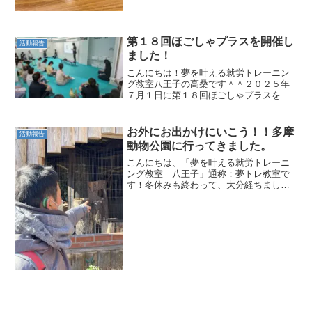
第１８回ほごしゃプラスを開催し
活動報告
ました！
こんにちは！夢を叶える就労トレーニン
グ教室八王子の高桑です＾＾２０２５年
７月１日に第１８回ほごしゃプラスを開
催しました！ほごしゃプラスと
は、、、、、年に数回保護者の皆さまと
の勉強会や講習会を開催しています☆今
お外にお出かけにいこう！！多摩
活動報告
回の内容は、「当事者家族目線で解...
動物公園に行ってきました。
こんにちは、「夢を叶える就労トレーニ
ング教室 八王子」通称：夢トレ教室で
す！冬休みも終わって、大分経ちました
ねー。少し休みが恋しい時期になってき
ました笑そこで今回は、せっかくの冬休
みだからみんなでお出かけしたいとの思
いで、お出かけイベントに...