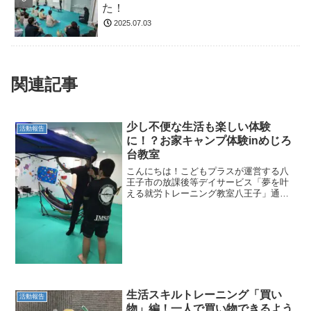
た！
2025.07.03
関連記事
少し不便な生活も楽しい体験
活動報告
に！？お家キャンプ体験inめじろ
台教室
こんにちは！こどもプラスが運営する八
王子市の放課後等デイサービス「夢を叶
える就労トレーニング教室八王子」通
称：夢トレ教室です☆今年の夏は本当に
暑かったですね😿めじろ台教室でも夏の
感じられるイベントをいくつか企画しま
した。そのうちの一つとして...
生活スキルトレーニング「買い
活動報告
物」編！一人で買い物できるよう