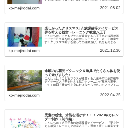
ことをしました。自分たちで暑中見舞いを書く事で、相手
への通達をすることや夏らしさを考...
2021.08.02
kp-mejirodai.com
楽しかったクリスマス♪☆放課後等デイサービス
夢を叶える就労トレーニング教室八王子
こんにちは。こどもプラスが運営する八王子市の放課後等
デイサービス夢を叶える就労トレーニング 八王子教室で
す！クリスマス帽子を被っての運動遊び。気分も高まる児
童が多くいました！サンタさんは、マットトンネルをくぐ
り抜けて、プレゼントを届けるのか...
2021.12.30
kp-mejirodai.com
念願のお花見ピクニック＆遊具でたくさん体を使
って遊びました♪
こんにちは！こどもプラスが運営する八王子市の放課後等
デイサービス「夢を叶える就労トレーニング教室八王子」
です！前回「社会性を身に付けながら持久力もアップ！ハ
イキング＆ピクニック」の続きです(^▽^)/皆でペースを合
わせながら、およそ１時間。...
2022.04.25
kp-mejirodai.com
児童の感性、才能を活かす！！！ 2023年カレン
ダー制作（制作編）
こんにちは！八王子市の放課後等デイサービス、「夢を叶
える就労トレーニング教室八王子」通称：夢トレ教室です