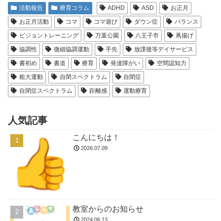
活動報告
療育コラム
ADHD
ASD
お正月
お正月活動
コマ
コマ遊び
ダウン症
バランス
ビジョントレーニング
万葉公園
八王子市
凧揚げ
協調性
微細協調運動
手先
放課後等デイサービス
書初め
書道
療育
発達障がい
空間認知力
粗大運動
自閉スペクトラム
自閉症
自閉症スペクトラム
距離感
運動療育
人気記事
こんにちは！
2026.07.09
教室からのお知らせ
2024.06.13