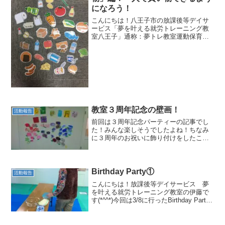
になろう！
こんにちは！八王子市の放課後等デイサ
ービス「夢を叶える就労トレーニング教
室八王子」通称：夢トレ教室運動保育士
の福地です。梅雨入りし、ジメジメして
気分も落ちやすいですが、児童に楽しん
でもらえるよう、スタッフ一同日々頑張
っています！さて！この６...
教室３周年記念の壁画！
活動報告
前回は３周年記念パーティーの記事でし
た！みんな楽しそうでしたよね！ちなみ
に３周年のお祝いに飾り付けをしたこち
らの壁↓↓↓↓↓↓↓文字がかわいくて、アジ
サイもキレイですよね！今回はこの3周年
記念の壁づくりの様子をお伝えします！
スポンジで色付け...
Birthday Party①
活動報告
こんにちは！放課後等デイサービス 夢
を叶える就労トレーニング教室の伊藤で
す(*^^*)今回は3/8に行ったBirthday Party
第一弾、簡単ガトーショコラ作りをお届
けします♪みんなで準備！午前中からの調
理ということでまずは買い出し組と...