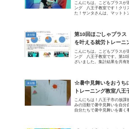
こんにちは。こどもプラスが
ング 八王子教室です！クリ
た！サンタさんは、マットトン
第10回ほごしゃプラ
未分類
を叶える就労トレーニ
こんにちは。こどもプラスが
ング 八王子教室です。第1
ざいました。集計結果を共有致
☆暑中見舞いをおうち
未分類
トレーニング教室八王
こんにちは！八王子市の放課
みの活動で暑中見舞いを自分
自分たちで暑中見舞いを書く事