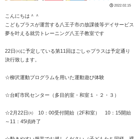
2022.02.15
こんにちは＾＾
こどもプラスが運営する八王子市の放課後等デイサービス
夢を叶える就労トレーニング八王子教室です
22日㈫に予定している第11回ほごしゃプラスは予定通り
決行致します。
☆柳沢運動プログラムを用いた運動遊び体験
☆台町市民センター（多目的室・和室１・２・３）
☆2月22日㈫ 10：00受付開始（2F和室） 10：15開始
～11：45頃終了
☆動きやすい服装でお越しください（子どもたち同様、裸