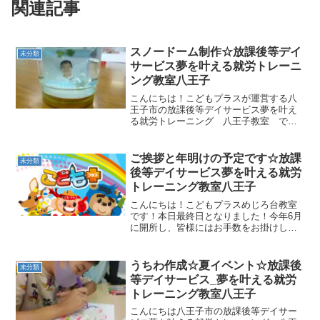
関連記事
スノードーム制作☆放課後等デイ
未分類
サービス夢を叶える就労トレーニ
ング教室八王子
こんにちは！こどもプラスが運営する八
王子市の放課後等デイサービス夢を叶え
る就労トレーニング 八王子教室 で
す！寒さも本格的になってきたと同時
に、子どもたちにとってはウキウキの12
月がやってきました。12月の制作活動は
ご挨拶と年明けの予定です☆放課
未分類
「スノードーム制作」です...
後等デイサービス夢を叶える就労
トレーニング教室八王子
こんにちは！こどもプラスめじろ台教室
です！本日最終日となりました！今年6月
に開所し、皆様にはお手数をお掛けした
こともありましたが、変わらず通所して
下さり、本当にありがとうございまし
た！こども達も新しい環境の中で、不安
うちわ作成☆夏イベント☆放課後
未分類
もあったかと思いますが、...
等デイサービス_夢を叶える就労
トレーニング教室八王子
こんにちは八王子市の放課後等デイサー