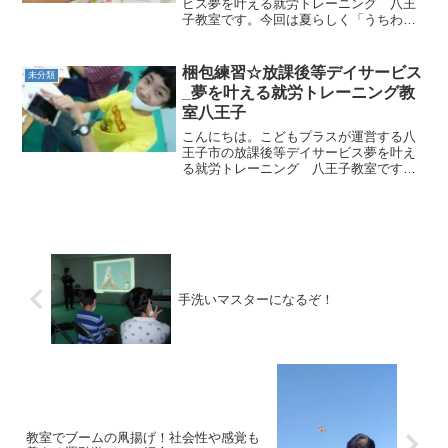
ビス夢を叶える就労トレーニング 八王
子教室です。今回は夏らしく「うちわ作
成」を行いました。うちわの枠に合わせ
て絵を描く子どもや好きなシールを貼る
など子どもたちの思うがままに作成して
梱包練習☆放課後等デイサービス
未分類
いきます。枠からはみ出な...
_夢を叶える就労トレーニング教
室八王子
こんにちは。こどもプラスが運営する八
王子市の放課後等デイサービス夢を叶え
る就労トレーニング 八王子教室です。
めじろ台教室（保護者からはこちらで呼
ばれています（笑））では就労に向けた
取り組みを毎日のカリキュラムの中に入
れています。自己管理に関...
手洗いマスターになるぞ！
教室でブームの凧揚げ！社会性や感覚も