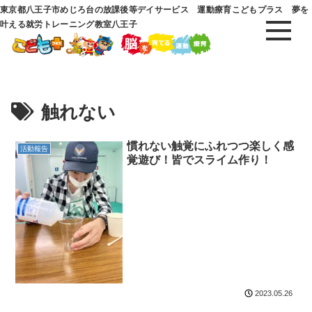
東京都八王子市めじろ台の放課後等デイサービス 運動療育こどもプラス 夢を
叶える就労トレーニング教室八王子
触れない
慣れない触覚にふれつつ楽しく感
活動報告
覚遊び！皆でスライム作り！
2023.05.26